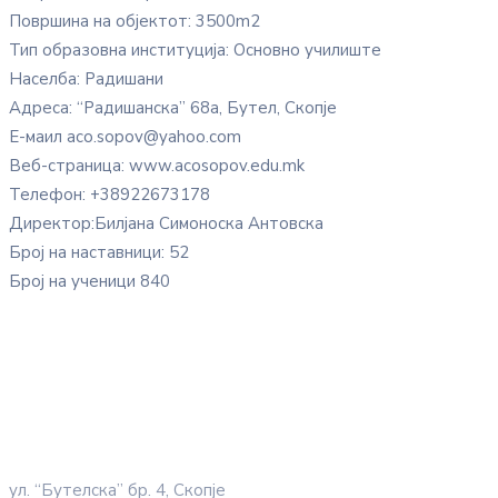
Површина на објектот: 3500m2
Тип образовна институција: Основно училиште
Населба: Радишани
Адреса: “Радишанска” 68а, Бутел, Скопје
Е-маил aco.sopov@yahoo.com
Веб-страница: www.acosopov.edu.mk
Телефон: +38922673178
Директор:Билјана Симоноска Антовска
Број на наставници: 52
Број на ученици 840
ул. “Бутелска” бр. 4, Скопје