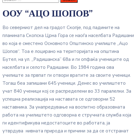
ООУ “АЦО ШОПОВ”
Во северниот дел на градот Скопје, под падините на
планината Скопска Црна Гора се наоѓа населбата Радишани
во која е сместено Основното Општинско училиште „Ацо
Шопов“. Toa е лоцирано на територијата на општина
Бутел, на ул. „Радишанска” 68а и ги опфаќа учениците од
населбата и селото Радишани. Во 1984 година ова
училиште за првпат ги отвори вратите за своите ученици.
Тогаш беа запишани 645 ученици. Денес во училиштето
учат 840 ученици кој се распределени во 33 паралелки. За
успешна реализација на наставата се одговорни 52
наставника. За унапредување на воспитно образовната
работа на училиштето одговорна е стручната служба која
ги идентификува недостатоците во работата, ја
утврдува нивната природа и причини за да се отстранат