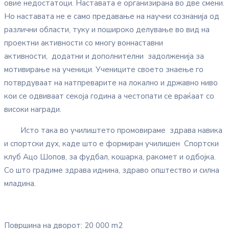
овие недостатоци. Наставата е организирана во две смени.
Но наставата не е само предавање на научни сознанија од
различни области, туку и пошироко делување во вид на
проектни активности со многу воннаставни
активности, додатни и дополнителни задолженија за
мотивирање на ученици. Учениците своето знаење го
потврдуваат на натпреварите на локално и државно ниво
кои се одвиваат секоја година а честопати се враќаат со
високи награди.
Исто така во училиштето промовираме здрава навика
и спортски дух, каде што е формиран училишен Спортски
клуб Ацо Шопов, за фудбал, кошарка, ракомет и одбојка.
Со што градиме здрава иднина, здраво општество и силна
младина.
Површина на дворот: 20 000 m2