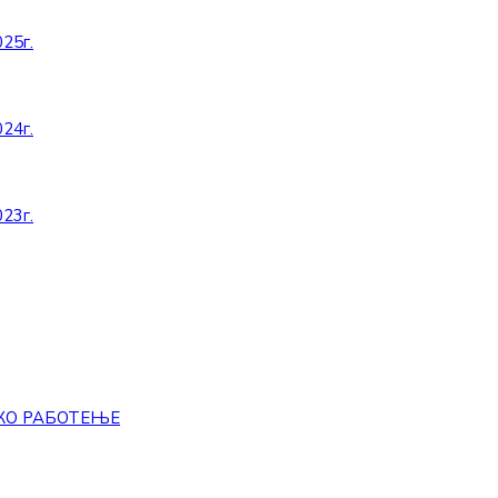
25г.
24г.
23г.
КО РАБОТЕЊЕ