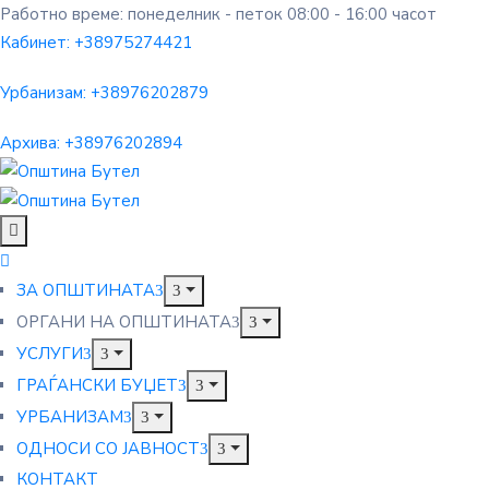
Работно време: понеделник - петок 08:00 - 16:00 часот
Кабинет:
+38975274421
Урбанизам:
+38976202879
Архива:
+38976202894
ЗА ОПШТИНАТА
ОРГАНИ НА ОПШТИНАТА
УСЛУГИ
ГРАЃАНСКИ БУЏЕТ
УРБАНИЗАМ
ОДНОСИ СО ЈАВНОСТ
КОНТАКТ