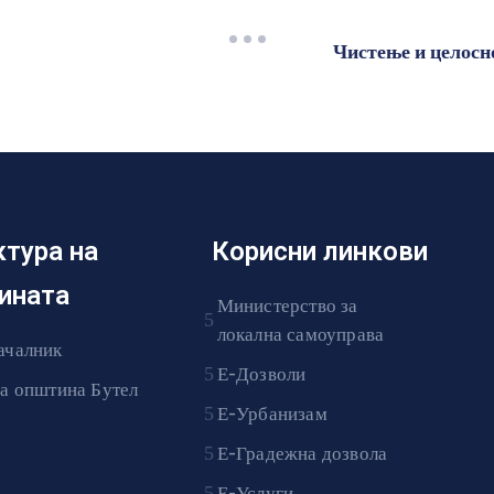
Чистење и целосн
ктура на
Корисни линкови
ината
Министерство за
локална самоуправа
ачалник
Е-Дозволи
на општина Бутел
Е-Урбанизам
Е-Градежна дозвола
Е-Услуги