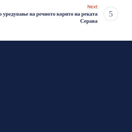
Next
о уредување на речното корито на реката
Серава