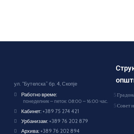
Стру
општ
ул. “Бутелска” бр. 4, Скопје
Работно време:
Градон
понеделник – петок: 08:00 – 16:00 час.
Совет 
Кабинет:
+389 75 274 421
Урбанизам:
+389 76 202 879
Архива:
+389 76 202 894