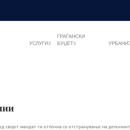
6
ГРАЃАНСКИ
УСЛУГИ
БУЏЕТ
УРБАНИ
нии
 својот мандат ги отпочна со отстранување на депониит