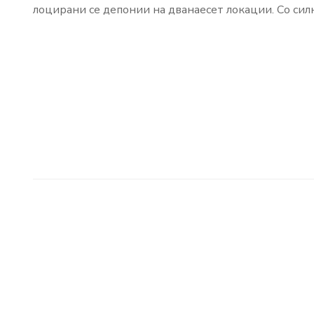
лоцирани се депонии на дванаесет локации. Со силн