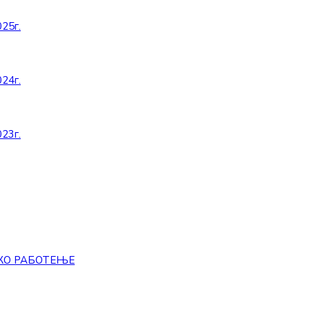
25г.
24г.
23г.
КО РАБОТЕЊЕ