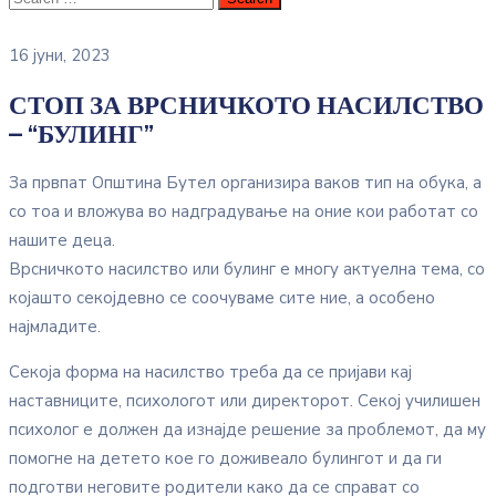
16 јуни, 2023
СТОП ЗА ВРСНИЧКОТО НАСИЛСТВО
– “БУЛИНГ”
За првпат Општина Бутел организира ваков тип на обука, а
со тоа и вложува во надградување на оние кои работат со
нашите деца.
Врсничкото насилство или булинг е многу актуелна тема, со
којашто секојдевно се соочуваме сите ние, а особено
најмладите.
Секоја форма на насилство треба да се пријави кај
наставниците, психологот или директорот. Секој училишен
психолог е должен да изнајде решение за проблемот, да му
помогне на детето кое го доживеало булингот и да ги
подготви неговите родители како да се справат со