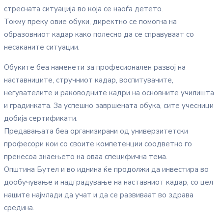
стресната ситуација во која се наоѓа детето.
Токму преку овие обуки, директно се помогна на
образовниот кадар како полесно да се справуваат со
несаканите ситуации.
Обуките беа наменети за професионален развој на
наставниците, стручниот кадар, воспитувачите,
негувателите и раководните кадри на основните училишта
и градинката. За успешно завршената обука, сите учесници
добија сертификати.
Предавањата беа организирани од универзитетски
професори кои со своите компетенции соодветно го
пренесоа знаењето на оваа специфична тема.
Општина Бутел и во иднина ќе продолжи да инвестира во
дообучување и надградување на наставниот кадар, со цел
нашите најмлади да учат и да се развиваат во здрава
средина.