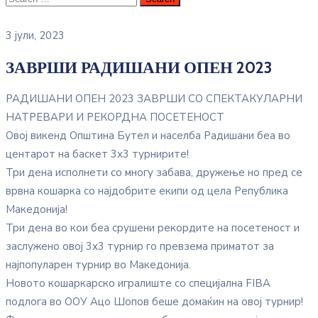
3 јули, 2023
ЗАВРШИ РАДИШАНИ ОПЕН 2023
РАДИШАНИ ОПЕН 2023 ЗАВРШИ СО СПЕКТАКУЛАРНИ
НАТРЕВАРИ И РЕКОРДНА ПОСЕТЕНОСТ
Овој викенд Општина Бутел и населба Радишани беа во
центарот на баскет 3х3 турнирите!
Три дена исполнети со многу забава, дружење но пред се
врвна кошарка со најдобрите екипи од цела Република
Македонија!
Три дена во кои беа срушени рекордите на посетеност и
заслужено овој 3х3 турнир го превзема приматот за
најпопуларен турнир во Македонија.
Новото кошаркарско игралиште со специјална FIBA
подлога во ООУ Ацо Шопов беше домаќин на овој турнир!