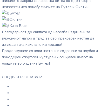
Финалето заврши со лавовска битка во еден крајно
неизвесен меч помеѓу екипите на Бутел и Филтин.
Бутел
Филтин
Кино Влае
Благодарност до екипата од населба Радишани за
вложениот напор и труд за овој прекрасен настан да
изгледа така како што изгледаше!
Продолжуваме со нови настани и содржини за поубав и
помодерен спортски, културен и социјален живот на
младите во општина Бутел!
СПОДЕЛИ ЈА ОБЈАВАТА