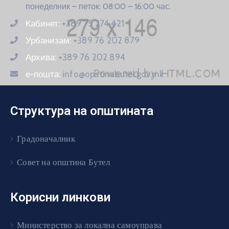
понеделник – петок: 08:00 – 16:00 час.
Кабинет:
+389 75 274 421
Урбанизам:
+389 76 202 879
Архива:
+389 76 202 894
е-пошта:
info@opstinabutel.gov.mk
Структура на општината
Градоначалник
Совет на општина Бутел
Корисни линкови
Министерство за локална самоуправа