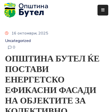
ЗА
ОПШТИНАТА
16 октомври, 2025
ОРГАНИ
Uncategorized
НА
0
ОПШТИНАТА
ОПШТИНА БУТЕЛ ЌЕ
УСЛУГИ
ПОСТАВИ
ГРАЃАНСКИ
ЕНЕРГЕТСКО
БУЏЕТ
ЕФИКАСНИ ФАСАДИ
УРБАНИЗАМ
НА ОБЈЕКТИТЕ ЗА
ОДНОСИ
КОЛЕКТИВНО
СО