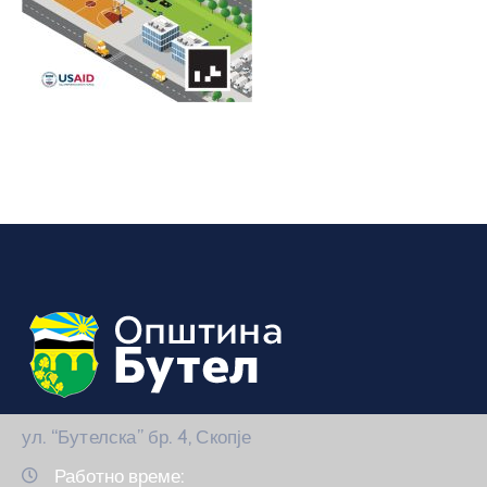
ул. “Бутелска” бр. 4, Скопје
Работно време: