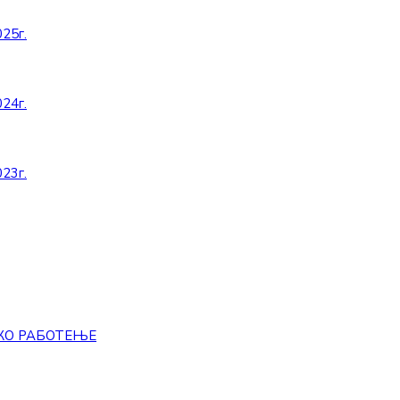
25г.
24г.
23г.
КО РАБОТЕЊЕ