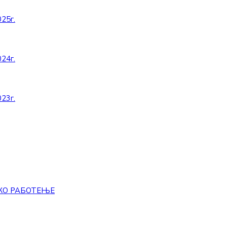
25г.
24г.
23г.
КО РАБОТЕЊЕ