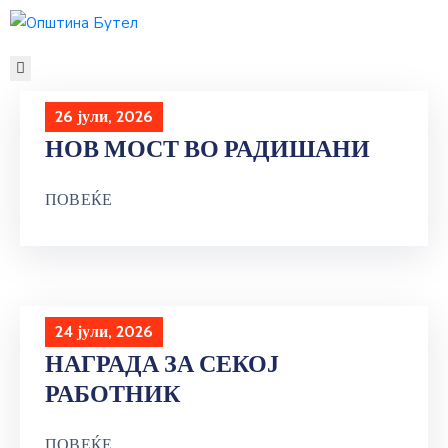
ЗА
ОПШТИНАТА
26 јули, 2026
ОРГАНИ
НОВ МОСТ ВО РАДИШАНИ
НА
ОПШТИНАТА
ПОВЕЌЕ
УСЛУГИ
ГРАЃАНСКИ
БУЏЕТ
УРБАНИЗАМ
ОДНОСИ
24 јули, 2026
СО
НАГРАДА ЗА СЕКОЈ
ЈАВНОСТ
РАБОТНИК
КОНТАКТ
ПОВЕЌЕ