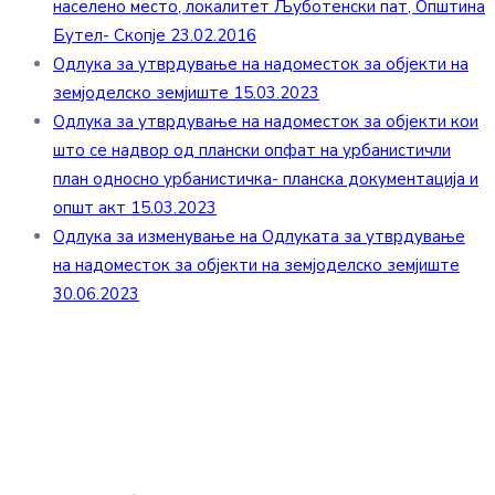
населено место, локалитет Љуботенски пат, Општина
Бутел- Скопје 23.02.2016
Одлука за утврдување на надоместок за објекти на
земјоделско земјиште 15.03.2023
Одлука за утврдување на надоместок за објекти кои
што се надвор од плански опфат на урбанистичли
план односно урбанистичка- планска документација и
општ акт 15.03.2023
Одлука за изменување на Одлуката за утврдување
на надоместок за објекти на земјоделско земјиште
30.06.2023