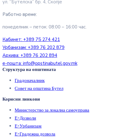
ул. “Бутелска” бр. 4, Скопје
Работно време:
понеделник – петок: 08:00 – 16:00 час.
Кабинет:
+389 75 274 421
Урбанизам:
+389 76 202 879
Архива:
+389 76 202 894
е-пошта:
info@opstinabutel.gov.mk
Структура на општината
Градоначалник
Совет на општина Бутел
Корисни линкови
Министерство за локална самоуправа
Е-Дозволи
Е-Урбанизам
Е-Градежна дозвола