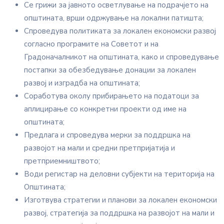
Се грижи за јавното осветлување на подрачјето на
општината, врши одржување на локални патишта;
Спроведува политиката за локален економски развој
согласно програмите на Советот и на
Градоначалникот на општината, како и спроведување
постапки за обезбедување донации за локален
развој и изградба на општината;
Соработува околу прибирањето на податоци за
аплицирање со конкретни проекти од име на
општината;
Предлага и спроведува мерки за поддршка на
развојот на мали и средни претпријатија и
претприемништвото;
Води регистар на деловни субјекти на територија на
Општината;
Изготвува стратегии и планови за локален економски
развој, стратегија за поддршка на развојот на мали и