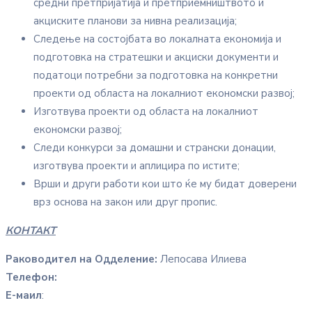
средни претпријатија и претприемништвото и
акциските планови за нивна реализација;
Следење на состојбата во локалната економија и
подготовка на стратешки и акциски документи и
податоци потребни за подготовка на конкретни
проекти од областа на локалниот економски развој;
Изготвува проекти од областа на локалниот
економски развој;
Следи конкурси за домашни и странски донации,
изготвува проекти и аплицира по истите;
Врши и други работи кои што ќе му бидат доверени
врз основа на закон или друг пропис.
КОНТАКТ
Раководител на Одделение:
Лепосава Илиева
Телефон:
Е-маил
: