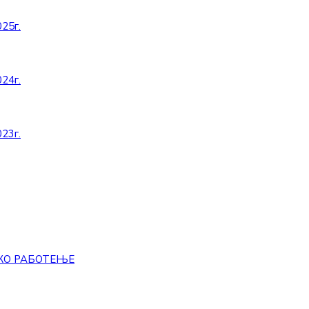
25г.
24г.
23г.
КО РАБОТЕЊЕ