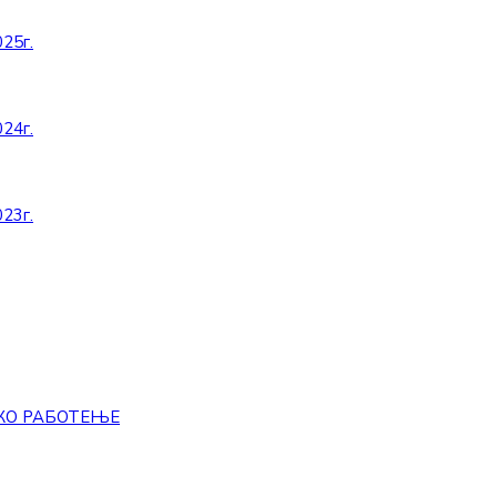
25г.
24г.
23г.
КО РАБОТЕЊЕ