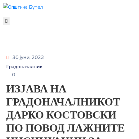
ЗА
ОПШТИНАТА
ОРГАНИ
НА
ОПШТИНАТА
30 јуни, 2023
УСЛУГИ
Градоначалник
ГРАЃАНСКИ
0
БУЏЕТ
ИЗЈАВА НА
УРБАНИЗАМ
ОДНОСИ
ГРАДОНАЧАЛНИКОТ
СО
ДАРКО КОСТОВСКИ
ЈАВНОСТ
КОНТАКТ
ПО ПОВОД ЛАЖНИТЕ