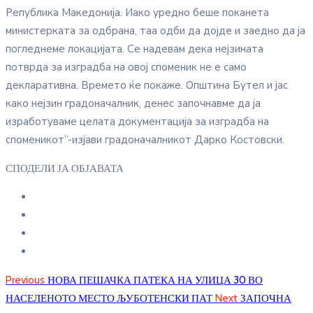
Република Македонија. Иако уредно беше поканета
министерката за одбрана, таа одби да дојде и заедно да ја
погледнеме локацијата. Се надевам дека нејзината
потврда за изградба на овој споменик не е само
декларативна. Времето ќе покаже. Општина Бутел и јас
како нејзин градоначалник, денес започнавме да ја
изработуваме целата документација за изградба на
споменикот”-изјави градоначалникот Дарко Костовски.
СПОДЕЛИ ЈА ОБЈАВАТА
Previous
НОВА ПЕШАЧКА ПАТЕКА НА УЛИЦА 30 ВО
НАСЕЛЕНОТО МЕСТО ЉУБОТЕНСКИ ПАТ
Next
ЗАПОЧНА