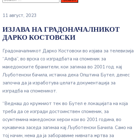
11 август, 2023
ИЗЈАВА НА ГРАДОНАЧАЛНИКОТ
ДАРКО КОСТОВСКИ
Градоначалникот Дарко Костовски во изјава за телевизија
“Алфа”, во врска со изградбата на споменик за
македонските бранители, кои загинаа во 2001 год. кај
Љуботенски бачила, истакна дека Општина Бутел, денес
започна да ја изработува целата документација за
изградба на споменикот.
“Веднаш до кружниот тек во Бутел е локацијата на која
треба да се изгради достоинствен споменик, за
осумтемина македонски херои кои во 2001 година, во
кукавичка заседа загинаа кај Љуботенски Бачила. Само на
тој начин, нема да ја заборавиме нивната жртва за