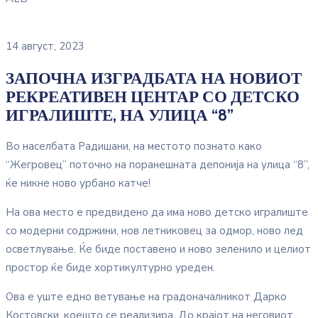
14 август, 2023
ЗАПОЧНА ИЗГРАДБАТА НА НОВИОТ
РЕКРЕАТИВЕН ЦЕНТАР СО ДЕТСКО
ИГРАЛИШТЕ, НА УЛИЦА “8”
Во населбата Радишани, на местото познато како
“Жегровец” поточно на поранешната депонија на улица “8”,
ќе никне ново урбано катче!
На ова место е предвидено да има ново детско игралиште
со модерни содржини, нов летниковец за одмор, ново лед
осветлување. Ќе биде поставено и ново зеленило и целиот
простор ќе биде хортикултурно уреден.
Ова е уште едно ветување на градоначалникот Дарко
Костовски, коешто се реализира. До крајот на неговиот