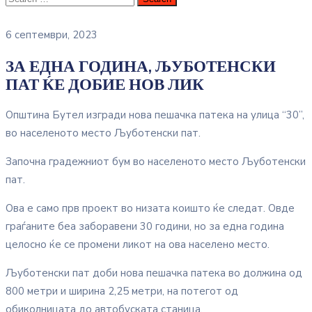
6 септември, 2023
ЗА ЕДНА ГОДИНА, ЉУБОТЕНСКИ
ПАТ ЌЕ ДОБИЕ НОВ ЛИК
Општина Бутел изгради нова пешачка патека на улица “30”,
во населеното место Љуботенски пат.
Започна градежниот бум во населеното место Љуботенски
пат.
Ова е само прв проект во низата коишто ќе следат. Овде
граѓаните беа заборавени 30 години, но за една година
целосно ќе се промени ликот на ова населено место.
Љуботенски пат доби нова пешачка патека во должина од
800 метри и ширина 2,25 метри, на потегот од
обиколницата до автобуската станица.