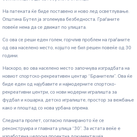
На патеката ќе биде поставено и ново лед осветлување.
Општина Бутел ја зголемува безбедноста. Граѓаните
повеќе нема да се движат по улицата.
Со ова се реши еден голем, горчлив проблем на граѓаните
од ова населено место, којшто не бил решен повеќе од 30
години.
Наскоро, во ова населено место започнува изградбата на
новиот спортско-рекреативен центар “Бранители”. Ова ќе
биде еден од најубавите и најмодерните спортско-
рекреативни центри, со нови модерни игралишта за
фудбал и кошарка, детско игралиште, простор за вежбање
како и плоштад со нова урбана опрема.
Следната пролет, согласно планираното ќе се
реконструира и главната улица “30”. За истата веќе е
изработена целосна проектна документација.