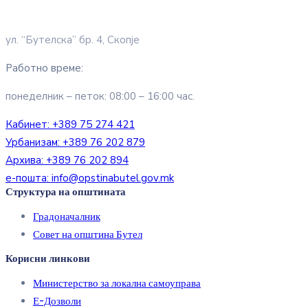
ул. “Бутелска” бр. 4, Скопје
Работно време:
понеделник – петок: 08:00 – 16:00 час.
Кабинет:
+389 75 274 421
Урбанизам:
+389 76 202 879
Архива:
+389 76 202 894
е-пошта:
info@opstinabutel.gov.mk
Структура на општината
Градоначалник
Совет на општина Бутел
Корисни линкови
Министерство за локална самоуправа
Е-Дозволи