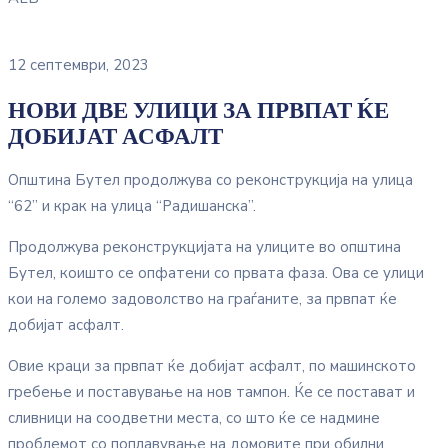
12 септември, 2023
НОВИ ДВЕ УЛИЦИ ЗА ПРВПАТ ЌЕ
ДОБИЈАТ АСФАЛТ
Општина Бутел продолжува со реконструкција на улица
“62” и крак на улица “Радишанска”.
Продолжува реконструкцијата на улиците во општина
Бутел, коишто се опфатени со првата фаза. Ова се улици
кои на големо задоволство на граѓаните, за првпат ќе
добијат асфалт.
Овие краци за првпат ќе добијат асфалт, по машинското
гребење и поставување на нов тампон. Ќе се постават и
сливници на соодветни места, со што ќе се надмине
проблемот со поплавување на домовите при обилни