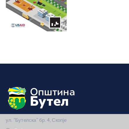
ул. “Бутелска” бр. 4, Скопје