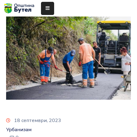
ЗА
ОПШТИНАТА
ОРГАНИ
НА
ОПШТИНАТА
УСЛУГИ
ГРАЃАНСКИ
БУЏЕТ
УРБАНИЗАМ
18 септември, 2023
ОДНОСИ
Урбанизам
СО