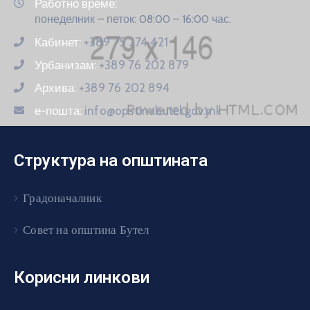
Работно време:
понеделник – петок: 08:00 – 16:00 час.
Кабинет:
+389 75 274 421
Урбанизам:
+389 76 202 879
Архива:
+389 76 202 894
е-пошта:
info@opstinabutel.gov.mk
Структура на општината
Градоначалник
Совет на општина Бутел
Корисни линкови