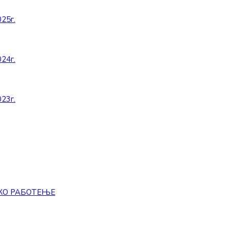
25г.
24г.
23г.
КО РАБОТЕЊЕ