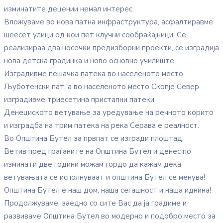
изминатите децении немал интерес.
Вложуваме во нова патна инфраструктура, асфалтиравме
шеесет улици од кои пет клучни сообраќајници. Се
реализираа два носечки предизборни проекти, се изградија
нова детска градинка и ново основно училиште.
Изградивме пешачка патека во населеното место
Љуботенски пат, а во населеното место Скопје Север
изградивме триесетина пристапни патеки.
Денециското ветување за уредување на речното корито
и изградба на трим патека на река Серава е реалност.
Во Општина Бутел за првпат се изгради плоштад.
Ветив пред граѓаните на Општина Бутел и денес по
изминати две години можам гордо да кажам дека
ветувањата се исполнуваат и општина Бутел се менува!
Општина Бутел е наш дом, наша сегашност и наша иднина!
Продолжуваме, заедно со сите Вас да ја градиме и
развиваме Општина Бутел во модерно и подобро место за