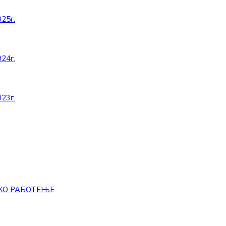
25г.
24г.
23г.
КО РАБОТЕЊЕ