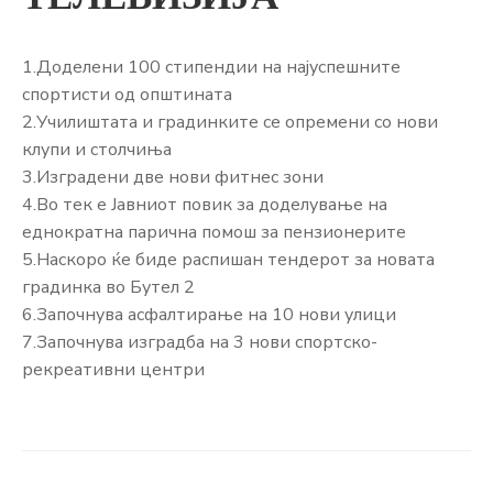
ЈАВНОСТ
КОНТАКТ
1.Доделени 100 стипендии на најуспешните
спортисти од општината
2.Училиштата и градинките се опремени со нови
клупи и столчиња
3.Изградени две нови фитнес зони
4.Во тек е Јавниот повик за доделување на
еднократна парична помош за пензионерите
5.Наскоро ќе биде распишан тендерот за новата
градинка во Бутел 2
6.Започнува асфалтирање на 10 нови улици
7.Започнува изградба на 3 нови спортско-
рекреативни центри