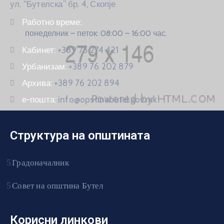
ул. “Бутелска” бр. 4, Скопје
Работно време:
понеделник – петок: 08:00 – 16:00 час.
Кабинет:
+389 75 274 421
Урбанизам:
+389 76 202 879
Архива:
+389 76 202 894
е-пошта:
info@opstinabutel.gov.mk
Структура на општината
Градоначалник
Совет на општина Бутел
Корисни линкови