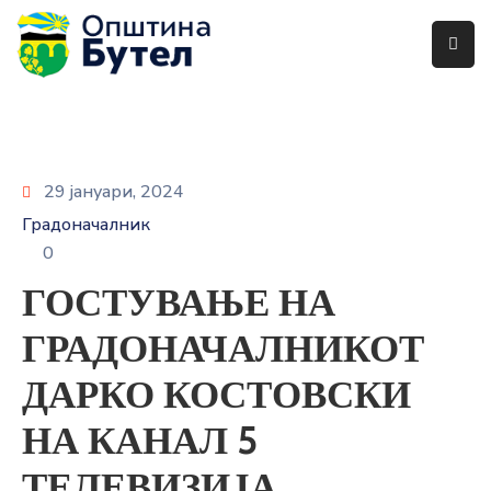
ЗА
ОПШТИНАТА
ОРГАНИ
29 јануари, 2024
НА
Градоначалник
ОПШТИНАТА
0
УСЛУГИ
ГОСТУВАЊЕ НА
ГРАЃАНСКИ
ГРАДОНАЧАЛНИКОТ
БУЏЕТ
ДАРКО КОСТОВСКИ
УРБАНИЗАМ
НА КАНАЛ 5
ОДНОСИ
ТЕЛЕВИЗИЈА
СО