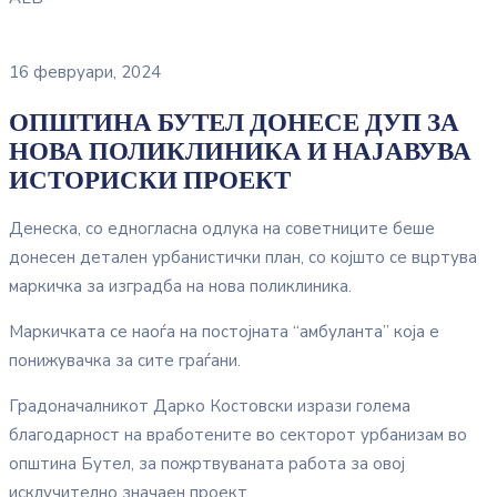
16 февруари, 2024
ОПШТИНА БУТЕЛ ДОНЕСЕ ДУП ЗА
НОВА ПОЛИКЛИНИКА И НАЈАВУВА
ИСТОРИСКИ ПРОЕКТ
Денеска, со едногласна одлука на советниците беше
донесен детален урбанистички план, со којшто се вцртува
маркичка за изградба на нова поликлиника.
Маркичката се наоѓа на постојната “амбуланта” која е
понижувачка за сите граѓани.
Градоначалникот Дарко Костовски изрази голема
благодарност на вработените во секторот урбанизам во
општина Бутел, за пожртвуваната работа за овој
исклучително значаен проект.