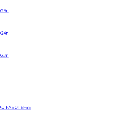
25г.
24г.
23г.
КО РАБОТЕЊЕ