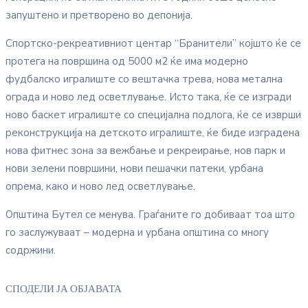
запуштено и претворено во депонија.
Спортско-рекреативниот центар “Бранители” којшто ќе се
протега на површина од 5000 м2 ќе има модерно
фудбалско игралиште со вештачка трева, нова метална
ограда и ново лед осветлување. Исто така, ќе се изгради
ново баскет игралиште со специјална подлога, ќе се изврши
реконструкција на детското игралиште, ќе биде изградена
нова фитнес зона за вежбање и рекреирање, нов парк и
нови зелени површини, нови пешачки патеки, урбана
опрема, како и ново лед осветлување.
Општина Бутел се менува. Граѓаните го добиваат тоа што
го заслужуваат – модерна и урбана општина со многу
содржини.
СПОДЕЛИ ЈА ОБЈАВАТА