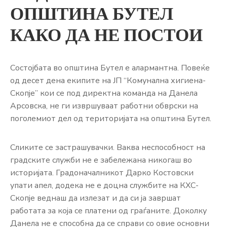
ОПШТИНА БУТЕЛ
КАКО ДА НЕ ПОСТОИ
Состојбата во oпштина Бутел е алармантна. Повеќе
од десет дена екипите на ЈП “Комунална хигиена-
Скопје” кои се под директна команда на Данела
Арсовска, не ги извршуваат работни обврски на
поголемиот дел од територијата на општина Бутел.
Сликите се застрашувачки. Ваква неспособност на
градските служби не е забележана никогаш во
историјата. Градоначалникот Дарко Костовски
упати апел, додека не е доцна службите на КХС-
Скопје веднаш да излезат и да си ја завршат
работата за која се платени од граѓаните. Доколку
Данела не е способна да се справи со овие основни