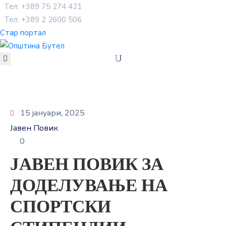
Тел: +389 75 274 421
Тел: +389 2 2600 506
Стар портал
ЗА
ОПШТИНАТА
ОРГАНИ
НА
ОПШТИНАТА
УСЛУГИ
15 јануари, 2025
ГРАЃАНСКИ
Јавен Повик
БУЏЕТ
0
УРБАНИЗАМ
ЈАВЕН ПОВИК ЗА
ОДНОСИ
СО
ДОДЕЛУВАЊЕ НА
ЈАВНОСТ
КОНТАКТ
СПОРТСКИ