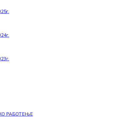
25г.
24г.
23г.
КО РАБОТЕЊЕ