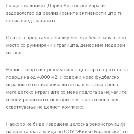
ЈАВНОСТ
Градоначалникот Дарко Костовски изрази
задоволство од реализираните активности што ги
КОНТАКТ
ветил пред граѓаните.
Она што пред само неколку месеци беше запуштено
место со руинирани игралишта, денес има модерен
изглед.
Новиот спортско-рекреативен центар се протега на
површина од 4.000 м2. и содржи ново фудбалско
игралиште со висококвалитетна вештачка трева,
мега детско игралиште со мека подлога за најмалите
и нови реквизити, нова фитнес -зона и ново лед
осветлување на целиот комплекс.
Наскоро ќе биде извршена целосна реконструкција
на пристапната улица во ООУ “Живко Брајковски”, со