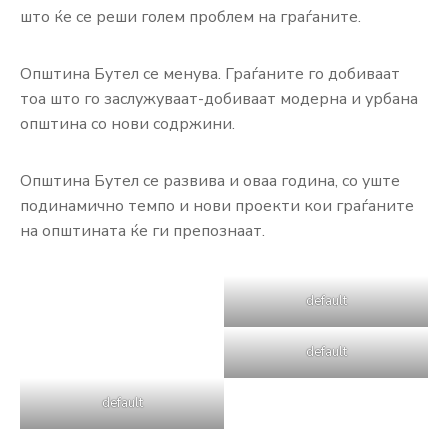
што ќе се реши голем проблем на граѓаните.
Општина Бутел се менува. Граѓаните го добиваат
тоа што го заслужуваат-добиваат модерна и урбана
општина со нови содржини.
Општина Бутел се развива и оваа година, со уште
подинамично темпо и нови проекти кои граѓаните
на општината ќе ги препознаат.
default
default
default