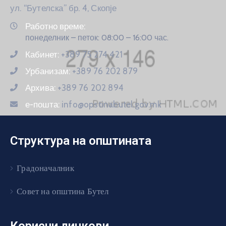
ул. “Бутелска” бр. 4, Скопје
Работно време:
понеделник – петок: 08:00 – 16:00 час.
Кабинет:
+389 75 274 421
Урбанизам:
+389 76 202 879
Архива:
+389 76 202 894
е-пошта:
info@opstinabutel.gov.mk
Структура на општината
Градоначалник
Совет на општина Бутел
Корисни линкови