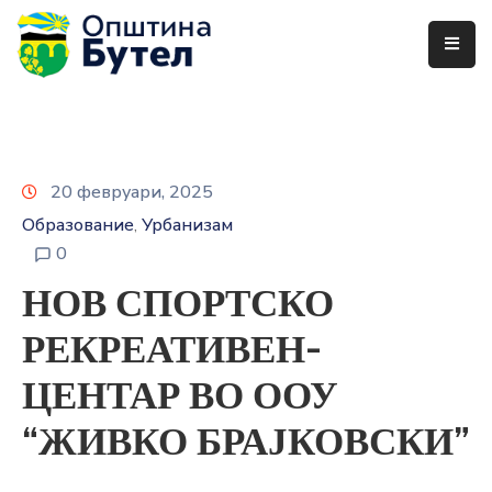
ЗА
ОПШТИНАТА
ОРГАНИ
20 февруари, 2025
НА
Образование
Урбанизам
ОПШТИНАТА
‚
0
УСЛУГИ
НОВ СПОРТСКО
ГРАЃАНСКИ
РЕКРЕАТИВЕН-
БУЏЕТ
ЦЕНТАР ВО ООУ
УРБАНИЗАМ
“ЖИВКО БРАЈКОВСКИ”
ОДНОСИ
СО