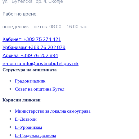
ул. “Бутелска” бр. 4, Скопје
Работно време:
понеделник – петок: 08:00 – 16:00 час.
Кабинет:
+389 75 274 421
Урбанизам:
+389 76 202 879
Архива:
+389 76 202 894
е-пошта:
info@opstinabutel.gov.mk
Структура на општината
Градоначалник
Совет на општина Бутел
Корисни линкови
Министерство за локална самоуправа
Е-Дозволи
Е-Урбанизам
Е-Градежна дозвола