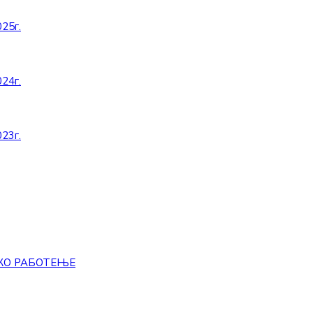
25г.
24г.
23г.
КО РАБОТЕЊЕ