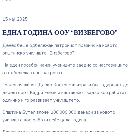
15 мај, 2025
ЕДНА ГОДИНА ООУ “ВИЗБЕГОВО”
Денес беше одбележан патрониот празник на новото
општинско училиште “Визбегово”.
На еден посебен начин учениците заедно со наставниците
го одбележаа овој патронат.
Градоначалинот Дарко Костовски изрази благодарност до
директорот Кадри Елези и наставниот кадар кои работат
одлично и го развиваат училиштето.
Општина Бутел вложи 106.000.000 денари за новото
училиште кое работи веќе цела година.