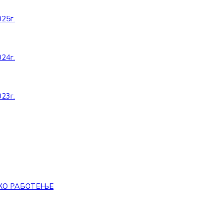
25г.
24г.
23г.
КО РАБОТЕЊЕ