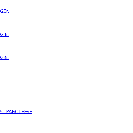
25г.
24г.
23г.
КО РАБОТЕЊЕ