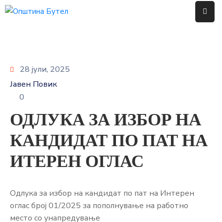
ЗА
ОПШТИНАТА
28 јули, 2025
ОРГАНИ
Јавен Повик
НА
0
ОПШТИНАТА
ОДЛУКА ЗА ИЗБОР НА
УСЛУГИ
КАНДИДАТ ПО ПАТ НА
ГРАЃАНСКИ
ИТЕРЕН ОГЛАС
БУЏЕТ
УРБАНИЗАМ
Одлука за избор на кандидат по пат на Интерен
ОДНОСИ
оглас број 01/2025 за пополнување на работно
СО
место со унапредување