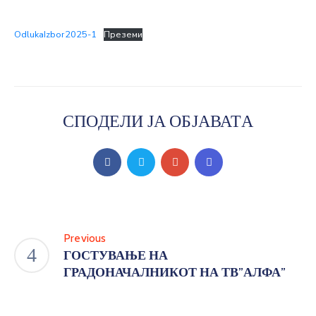
ЈАВНОСТ
OdlukaIzbor2025-1
Преземи
КОНТАКТ
СПОДЕЛИ ЈА ОБЈАВАТА
Previous
ГОСТУВАЊЕ НА
ГРАДОНАЧАЛНИКОТ НА ТВ”АЛФА”