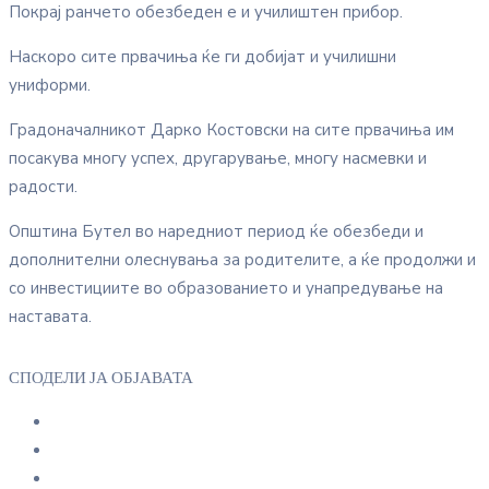
Покрај ранчето обезбеден е и училиштен прибор.
Наскоро сите првачиња ќе ги добијат и училишни
униформи.
Градоначалникот Дарко Костовски на сите првачиња им
посакува многу успех, другарување, многу насмевки и
радости.
Општина Бутел во наредниот период ќе обезбеди и
дополнителни олеснувања за родителите, а ќе продолжи и
со инвестициите во образованието и унапредување на
наставата.
СПОДЕЛИ ЈА ОБЈАВАТА