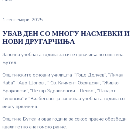
1 септември, 2025
УБАВ ДЕН СО МНОГУ НАСМЕВКИ И
НОВИ ДРУГАРЧИЊА
Започна учебната година за сите првачиња во општина
Бутел.
Општинските основни училишта “Гоце Делчев”, “Лиман
Каба”, “Ацо Шопов”, “ Св. Климент Охридски”, “Живко
Брајковски”, “Петар Здравковски – Пенко”, “Панајот
Гиновски” и “Визбегово” ја започнаа учебната година со
многу првачиња.
Општина Бутел и оваа година за секое прваче обезбеди
квалитетно анатомско ранче.