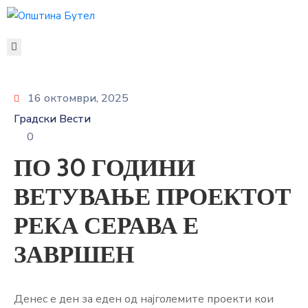
ЗА
ОПШТИНАТА
ОРГАНИ
16 октомври, 2025
НА
Градски Вести
ОПШТИНАТА
0
УСЛУГИ
ПО 30 ГОДИНИ
ГРАЃАНСКИ
БУЏЕТ
ВЕТУВАЊЕ ПРОЕКТОТ
УРБАНИЗАМ
ОДНОСИ
РЕКА СЕРАВА Е
СО
ЗАВРШЕН
ЈАВНОСТ
КОНТАКТ
Денес е ден за еден од најголемите проекти кои