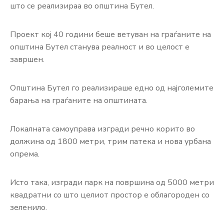
што се реализираа во општина Бутел.
Проект кој 40 години беше ветуван на граѓаните на
општина Бутел станува реалност и во целост е
завршен.
Општина Бутел го реализираше едно од најголемите
барања на граѓаните на општината.
Локалната самоуправа изгради речно корито во
должина од 1800 метри, трим патека и нова урбана
опрема.
Исто така, изгради парк на површина од 5000 метри
квадратни со што целиот простор е облагороден со
зеленило.