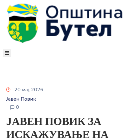
ЗА
ОПШТИНАТА
ОРГАНИ
НА
ОПШТИНАТА
УСЛУГИ
ГРАЃАНСКИ
БУЏЕТ
20 мај, 2026
УРБАНИЗАМ
ОДНОСИ
Јавен Повик
СО
0
ЈАВНОСТ
ЈАВЕН ПОВИК ЗА
КОНТАКТ
ИСКАЖУВАЊЕ НА