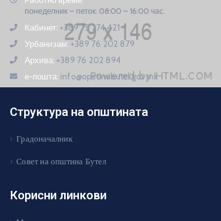
понеделник – петок: 08:00 – 16:00 час.
Кабинет:
+389 75 274 421
Урбанизам:
+389 76 202 879
Архива:
+389 76 202 894
е-пошта:
info@opstinabutel.gov.mk
Структура на општината
Градоначалник
Совет на општина Бутел
Корисни линкови