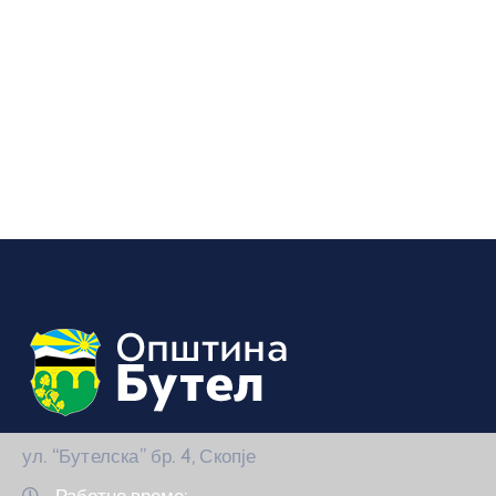
ул. “Бутелска” бр. 4, Скопје
Работно време: