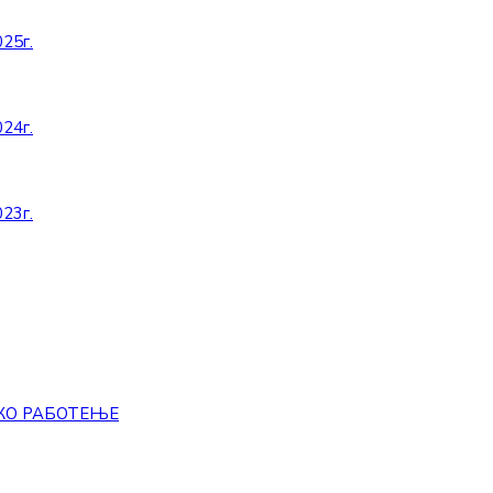
25г.
24г.
23г.
КО РАБОТЕЊЕ