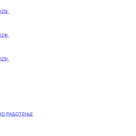
25г.
24г.
23г.
КО РАБОТЕЊЕ