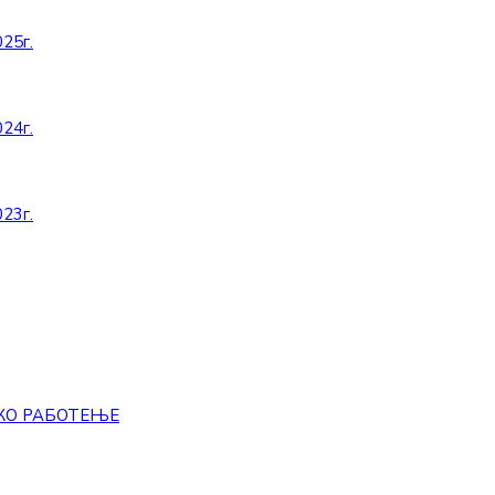
25г.
24г.
23г.
КО РАБОТЕЊЕ