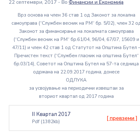
22 септември, 2017
- Во
Финансии и Економија
Врз основа на член 36 став 1 од Законот за локална
самоуправа (“Службен весник на РМ“ бр. 5/02), член 32 о
Законот за финансирање на локалната самоуправа
(“Службен весник на РМ“ бр.61/04, 96/04, 67/07, 15609 и
47/11) и член 42 став 1 од Статутот на Општина Бутел 
Пречистен текст (“Службен гласник на општина Бутел“
бр.03/14), Советот на Општина Бутел на 57-та седница
одржана на 22.09.2017 година, донесе
ОДЛУКА
за усвојување на периодични извештаи за
вториот квартал од 2017 година
II Квартал 2017
[ превземи ]
Pdf
(1382kb)