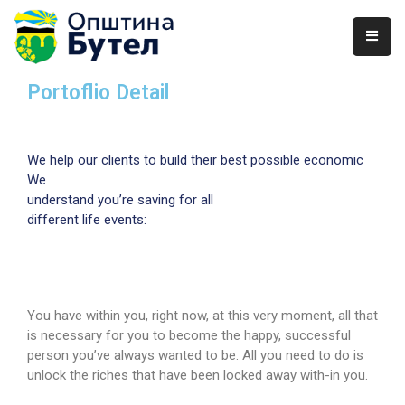
ЗА
Portoflio Detail
ОПШТИНАТА
ОРГАНИ
We help our clients to build their best possible economic
НА
We
ОПШТИНАТА
understand you’re saving for all
different life events:
УСЛУГИ
ГРАЃАНСКИ
БУЏЕТ
You have within you, right now, at this very moment, all that
УРБАНИЗАМ
is necessary for you to become the happy, successful
person you’ve always wanted to be. All you need to do is
ОДНОСИ
unlock the riches that have been locked away with-in you.
СО