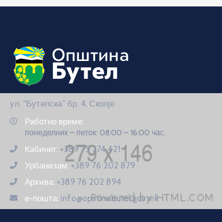
ул. “Бутелска” бр. 4, Скопје
Работно време:
понеделник – петок: 08:00 – 16:00 час.
Кабинет:
+389 75 274 421
Урбанизам:
+389 76 202 879
Архива:
+389 76 202 894
е-пошта:
info@opstinabutel.gov.mk