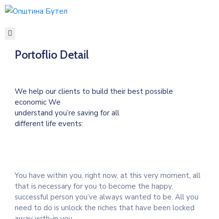
ЗА
ОПШТИНАТА
Portoflio Detail
ОРГАНИ
НА
ОПШТИНАТА
We help our clients to build their best possible
economic We
УСЛУГИ
understand you’re saving for all
ГРАЃАНСКИ
different life events:
БУЏЕТ
УРБАНИЗАМ
ОДНОСИ
СО
You have within you, right now, at this very moment, all
ЈАВНОСТ
that is necessary for you to become the happy,
КОНТАКТ
successful person you’ve always wanted to be. All you
need to do is unlock the riches that have been locked
away with-in you.