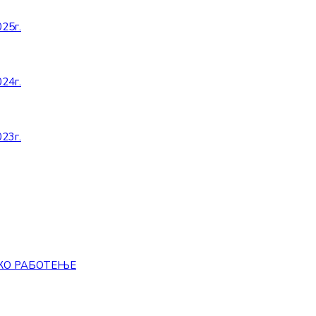
25г.
24г.
23г.
КО РАБОТЕЊЕ