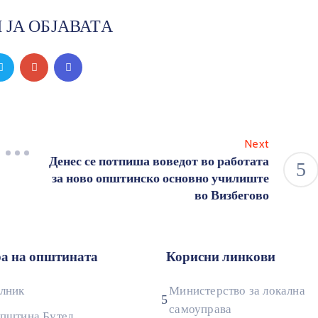
 ЈА ОБЈАВАТА
Next
Денес се потпиша воведот во работата
за ново општинско основно училиште
во Визбегово
а на општината
Корисни линкови
лник
Министерство за локална
самоуправа
општина Бутел