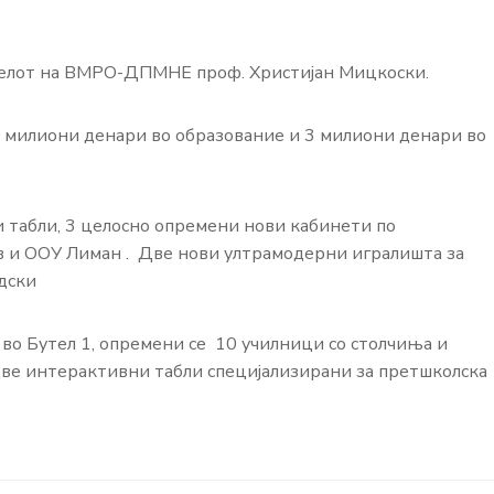
телот на ВМРО-ДПМНЕ проф. Христијан Мицкоски.
 милиони денари во образование и 3 милиони денари во
 табли, 3 целосно опремени нови кабинети по
 и ООУ Лиман . Две нови ултрамодерни игралишта за
дски
во Бутел 1, опремени се 10 училници со столчиња и
 две интерактивни табли специјализирани за претшколска