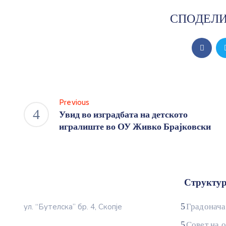
СПОДЕЛИ
Previous
Увид во изградбата на детското
игралиште во ОУ Живко Брајковски
Структур
Градонача
ул. “Бутелска” бр. 4, Скопје
Совет на 