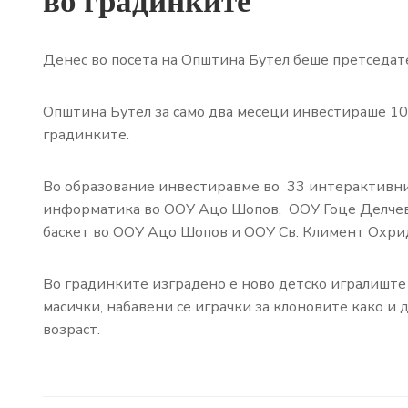
во градинките
Денес во посета на Општина Бутел беше претседа
Општина Бутел за само два месеци инвестираше 10
градинките.
Во образование инвестиравме во 33 интерактивни
информатика во ООУ Ацо Шопов, ООУ Гоце Делчев
баскет во ООУ Ацо Шопов и ООУ Св. Климент Охри
Во градинките изградено е ново детско игралиште 
масички, набавени се играчки за клоновите како и
возраст.