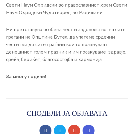
ЈАВНОСТ
Свети Наум Охридски во православниот храм Свети
Наум Охридски Чудотворец во Радишани.
КОНТАКТ
Ни претставува особена чест и задоволство, на сите
граѓани на Општина Бутел, да упатаме срдечни
честитки до сите граѓани кои го празнуваат
денешниот голем празник и им посакуваме здравје,
среќа, бериќет, благосостојба и хармонија.
За многу години!
СПОДЕЛИ ЈА ОБЈАВАТА