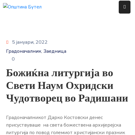
ЗА
ОПШТИНАТА
5 јануари, 2022
ОРГАНИ
Градоначалник
Заедница
‚
НА
0
ОПШТИНАТА
Божиќна литургија во
УСЛУГИ
Свети Наум Охридски
ГРАЃАНСКИ
Чудотворец во Радишани
БУЏЕТ
УРБАНИЗАМ
Градоначалникот Дарко Костовски денес
ОДНОСИ
присуствуваше на света божествена архијерејска
СО
литургија по повод големиот христијански празник